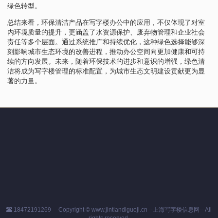
绿色转型。
总结来看，环保清洁产品在写字楼办公中的应用，不仅体现了对室
内环境质量的提升，更涵盖了水资源保护、废弃物管理和企业社会
责任等多个层面。通过系统推广和持续优化，这种绿色选择能够深
刻影响城市生态环境的改善进程，推动办公空间向更加健康和可持
续的方向发展。未来，随着环保技术的进步和意识的增强，绿色清
洁将成为写字楼管理的标准配置，为城市生态文明建设贡献更为显
著的力量。
18472191269
Copyright © www.jintiandiguoji.cn --上海写字楼信息网-- All
rights reserved.