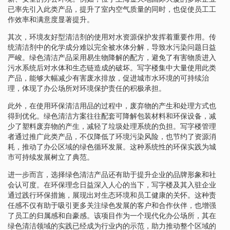
已率先引入此类产品，提升了室内空气质量的同时，也促使员工工
作效率和满意度显著提升。
其次，环境友好型清洁剂的使用对水资源保护发挥着重要作用。传
统清洁剂中的化学成分难以完全被水体分解，导致水污染问题日益
严峻。绿色清洁产品采用易生物降解的配方，避免了有害物质进入
污水系统后对水体和生态链造成的破坏。写字楼集中大量使用此类
产品，能够大幅减少有害废水排放，促进城市水环境的可持续治
理，体现了办公场所对环境保护责任的积极承担。
此外，在使用环保清洁用品的过程中，废弃物的产生和处理方式也
得到优化。绿色清洁方案往往配套可降解包装材料和环保设备，减
少了塑料废弃物的产生，减轻了垃圾处理系统的负担。写字楼管理
者通过推广此类产品，不仅降低了环境污染风险，也节约了资源消
耗，推动了办公区域的绿色循环发展。这种系统性的环保实践为城
市可持续发展树立了典范。
进一步而言，选择绿色清洁产品还有助于提升企业的品牌形象和社
会认可度。在环保理念日益深入人心的当下，写字楼及其入驻企业
通过践行环保措施，展现出对生态环境和员工健康的关怀。这种责
任感不仅有助于吸引更多关注绿色发展的客户和合作伙伴，也增强
了员工的归属感和自豪感。该项目作为一个现代化办公场所，其在
绿色清洁领域的实践已经成为行业内的示范，助力推动整个区域的